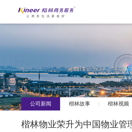
公司新闻
楷林故事
楷林视频
楷林物业荣升为中国物业管