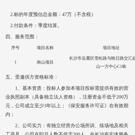
2.标的年度预估总金额：47万（不含税）
2
.付款条件：
季度结算
。
四、服务范围：
序号
项目名称
项目地址
长沙市岳麓区雪松路与映日路交汇
1
南山项目
山一方中心
C1栋
五
、
受邀供方
资格标准：
1、基本资质：
投标人参加本项目投标需提供有效的营
业执照副本（具备独立法人资格）
，
注册资金不低于
200万
元，
公司成立至少
3年以上；《保安服务许可证》在有效期
内；
2、公司实力：有独立经营办公场所训、练场地及相关
工器具，公司在职总人数不低于200人，在长沙有实体服务