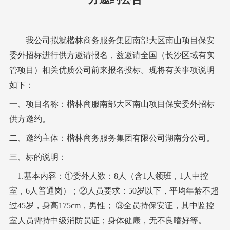
我公司拟就
楷林
商务服务集团
南部大区南山项目保安
委外
招标
进行
供方
邀
请
报名
，兹邀请
全国（长沙区域有实
管项目）
相关优质公司
前来
报名投标
。现将有关事项说明
如下：
一、项目名称：楷林
商服
南部大区南山项目保安委外
招标
供方邀约。
二、
邀约主体
：
楷林商务服务集团
有限公司湖南分公司
。
三、
标的说明
：
1.基本内容：①
委外人数：
8人（含1人领班，1人中控
室，6人普通岗）；
②
人员要求：
50岁以下，平均年龄不超
过45岁，身高175cm，男性； ③全员持保安证，其中监控
室人员需持中级消防员证；身体健康，无不良嗜好等。