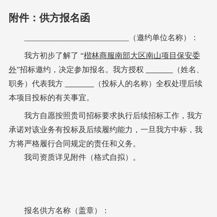
附件：
供方报名函
___________________________（
邀约
单位名称）：
我方
初步了解
了
“
楷林
商服
南部大区南山项目保安委
外
”招标
邀约
，决定参加
报名
。我方授权
（姓名、
职务）代表我方
（投标
人的名称）全权处理
后续
本项目投标的有关事宜。
我方自愿按照
贵司招标要求执行后续招标工作，
我方
承诺对该业务有投标及后续履约能力，
一旦我方中标，我
方将严格履行合同规定的责任和义务。
我司资质详见附件（格式自拟）。
报名供方
名称（盖章）：