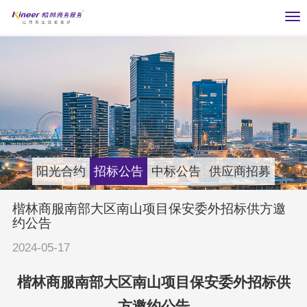
Tog
nav
阳光合约
招标公告
中标公告
供应商招募
楷林商服南部大区南山项目保安委外招标供方邀
约公告
2024-05-17
楷林
商服
南部大区南山项目保安委外招标
供
方邀约
公告